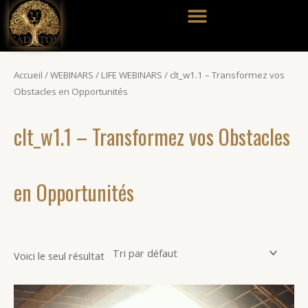
Aller
au
contenu
Accueil
/
WEBINARS
/
LIFE WEBINARS
/ clt_w1.1 – Transformez vos
Obstacles en Opportunités
clt_w1.1 – Transformez vos Obstacles
en Opportunités
Voici le seul résultat