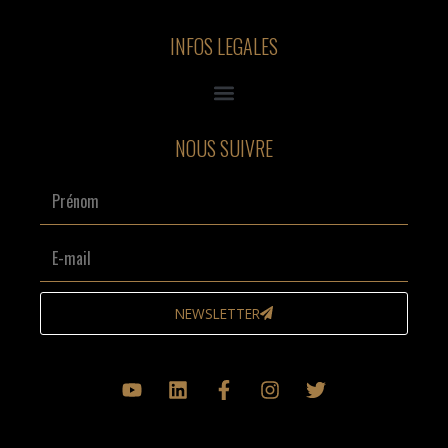
INFOS LEGALES
NOUS SUIVRE
Prénom
E-
mail
NEWSLETTER
Y
L
F
I
T
o
i
a
n
w
u
n
c
s
i
t
k
e
t
t
u
e
b
a
t