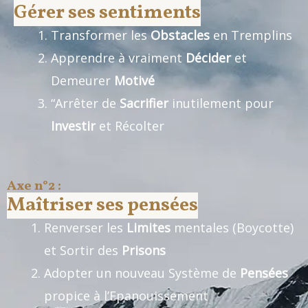
Gérer ses sentiments
Transformer les
Obstacles
en Tremplins
Apprendre à vraiment
Décider
et
Demeurer
Motivé
“Arrêter de
Sacrifier
inutilement pour
Investir
et Récolter
Axe n°2 :
Maîtriser ses pensées
Renverser les
Limites
mentales (Boycotte)
et Sortir des
Prisons
Adopter un nouveau Système de
Pensées
propice à l’Epanouissement