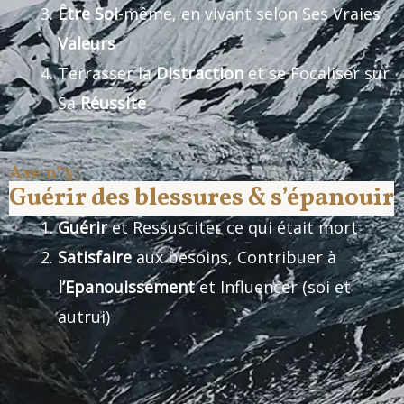
Être Soi
-même, en vivant selon Ses Vraies
Valeurs
Terrasser la
Distraction
et se Focaliser sur
Sa
Réussite
Axe n°3 :
Guérir des blessures & s’épanouir
Guérir
et Ressusciter ce qui était mort
Satisfaire
aux besoins, Contribuer à
l’Epanouissement
et Influencer (soi et
autrui)