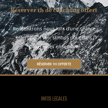
Réserver 1h de coaching offert
Rencontrons nous lors d’une séance
offert pour voir si nous pourrons
progresser ensemble.
RÉSERVER 1H OFFERTE
INFOS LEGALES