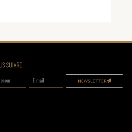
US SUIVRE
nom
E-
NEWSLETTER
mail