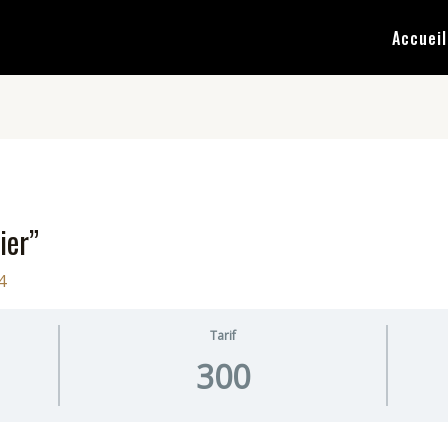
Accueil
ier”
4
Tarif
300