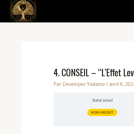
Aller
au
contenu
4. CONSEIL – “L’Effet Lev
Par
Developer Yadatov
/
avril 6, 202
Statut actuel
NON-INSCRIT